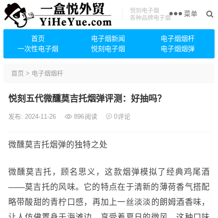
悦刻电子烟
菜单
各种品牌电子烟
首页
电子烟新闻
电子烟烟杆
一次性电子烟
悦刻电子烟
电子烟烟弹
首页
>
电子烟烟杆
悦刻五代微醺莫吉托烟弹评测：好抽吗？
发布: 2024-11-26
896
阅读
0
评论
微醺莫吉托烟弹的独特之处
微醺莫吉托，顾名思义，这款烟弹模拟了经典鸡尾酒
——莫吉托的风味。它的特点在于清新的薄荷香气搭配
略带酸甜的青柠口感，再加上一丝淡淡的朗姆酒香味，
让人仿佛置身于海滩边，享受着夏日的微风。这种口味