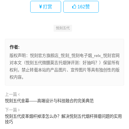
打赏
162
赞
悦刻五代
作者:
版权声明：悦刻官方旗舰店_悦刻_悦刻电子烟_relx_悦刻官网
对本文（悦刻五代微醺莫吉托烟弹评测：好抽吗？）保留所有
权利，禁止转载本站的产品图片、宣传图片等具有独创性的版
权内容。
上一篇
悦刻五代金幕——高端设计与科技融合的完美典范
下一篇
悦刻五代皮革烟杆掉漆怎么办？解决悦刻五代烟杆摔瘪问题的实用
技巧